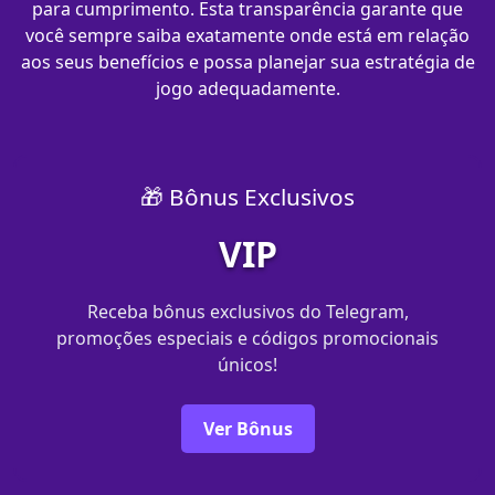
para cumprimento. Esta transparência garante que
você sempre saiba exatamente onde está em relação
aos seus benefícios e possa planejar sua estratégia de
jogo adequadamente.
🎁 Bônus Exclusivos
VIP
Receba bônus exclusivos do Telegram,
promoções especiais e códigos promocionais
únicos!
Ver Bônus